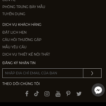
PHÒNG TRƯNG BÀY MẪU
TUYỂN DỤNG
DỊCH VỤ KHÁCH HÀNG
ĐẶT LỊCH HẸN
CÂU HỎI THƯỜNG GẶP
MẪU YÊU CẦU
DỊCH VỤ THIẾT KẾ NỘI THẤT
ĐĂNG KÝ NHẬN TIN
THEO DÕI CHÚNG TÔI