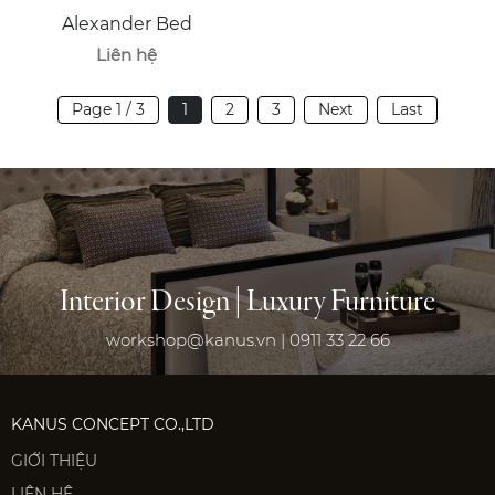
Alexander Bed
Liên hệ
Page 1 / 3
1
2
3
Next
Last
Interior Design | Luxury Furniture
workshop@kanus.vn | 0911 33 22 66
KANUS CONCEPT CO.,LTD
GIỚI THIỆU
LIÊN HỆ