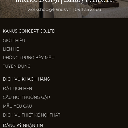
workshop@kanus.vn | 0911 33 22 66
KANUS CONCEPT CO.,LTD
GIỚI THIỆU
LIÊN HỆ
PHÒNG TRƯNG BÀY MẪU
TUYỂN DỤNG
DỊCH VỤ KHÁCH HÀNG
ĐẶT LỊCH HẸN
CÂU HỎI THƯỜNG GẶP
MẪU YÊU CẦU
DỊCH VỤ THIẾT KẾ NỘI THẤT
ĐĂNG KÝ NHẬN TIN