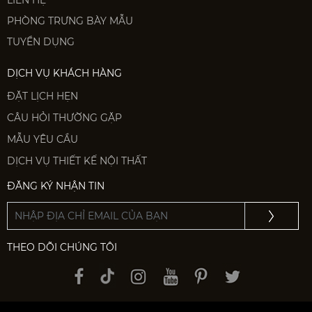
PHÒNG TRƯNG BÀY MẪU
TUYỂN DỤNG
DỊCH VỤ KHÁCH HÀNG
ĐẶT LỊCH HẸN
CÂU HỎI THƯỜNG GẶP
MẪU YÊU CẦU
DỊCH VỤ THIẾT KẾ NỘI THẤT
ĐĂNG KÝ NHẬN TIN
THEO DÕI CHÚNG TÔI