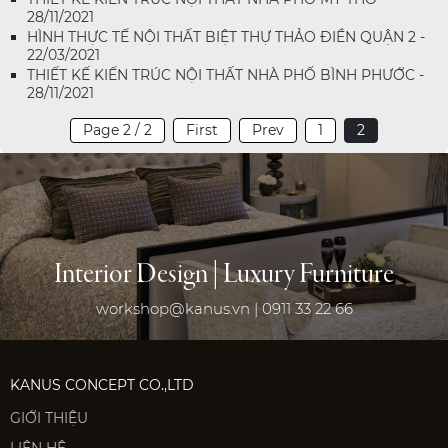
28/11/2021
HÌNH THỰC TẾ NỘI THẤT BIỆT THỰ THẢO ĐIỀN QUẬN 2 -
22/03/2021
THIẾT KẾ KIẾN TRÚC NỘI THẤT NHÀ PHỐ BÌNH PHƯỚC -
28/11/2021
Page 2 / 2
First
Prev
1
2
Interior Design | Luxury Furniture
workshop@kanus.vn | 0911 33 22 66
KANUS CONCEPT CO.,LTD
GIỚI THIỆU
LIÊN HỆ