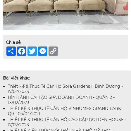
Chia sẻ:
Share
Facebook
Twitter
Messenger
Copy
Link
Bài viết khác:
Thiết Kế & Thực Tế Căn Hộ Sora Gardens II Bình Dương -
17/02/2023
HÌNH ẢNH CẢI TẠO SPA DOANH DOANH - QUẬN 2 -
15/02/2023
THIẾT KẾ & THỰC TẾ CĂN HỘ VINHOMES GRAND PARK
Q9 - 04/04/2021
THIẾT KẾ & THỰC TẾ CĂN HỘ CAO CẤP GOLDEN HOUSE -
17/02/2023
THIẾT KẾ KIẾN TRÚC NỘI THẤT NHÀ PHỐ MỸ THO -