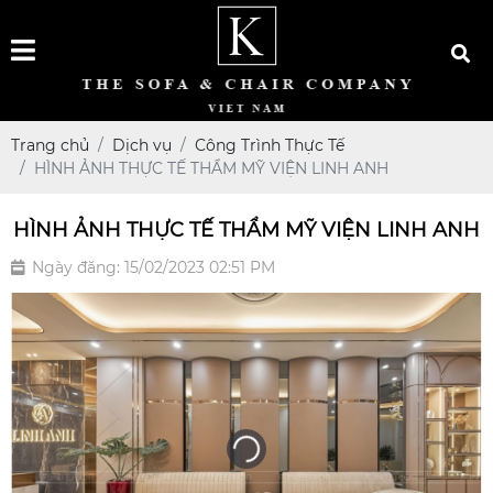
Trang chủ
Dịch vụ
Công Trình Thực Tế
HÌNH ẢNH THỰC TẾ THẨM MỸ VIỆN LINH ANH
HÌNH ẢNH THỰC TẾ THẨM MỸ VIỆN LINH ANH
Ngày đăng: 15/02/2023 02:51 PM