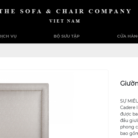
DỊCH VỤ
BỘ SƯU TẬP
CỬA HÀN
Giườ
SỰ MIÊ
Cadere l
được bao
đầu giư
phong c
bao gồm