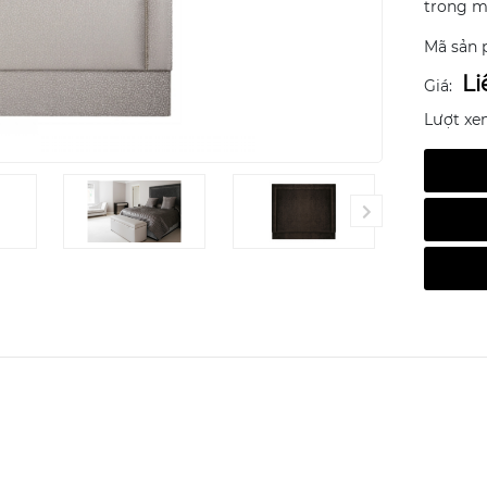
trong mộ
Mã sản 
Li
Giá:
Lượt xe