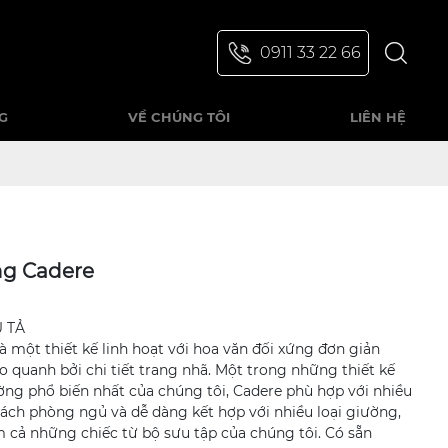
0911 33 22 66
G
VỀ CHÚNG TÔI
LIÊN HỆ
ng Cadere
U TẢ
à một thiết kế linh hoạt với hoa văn đối xứng đơn giản
 quanh bởi chi tiết trang nhã. Một trong những thiết kế
ờng phổ biến nhất của chúng tôi, Cadere phù hợp với nhiều
ách phòng ngủ và dễ dàng kết hợp với nhiều loại giường,
 cả những chiếc từ bộ sưu tập của chúng tôi. Có sẵn