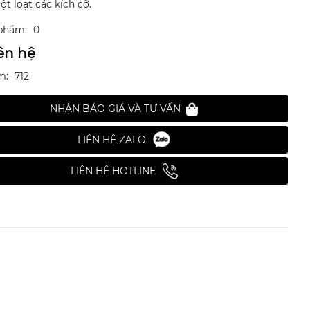
t loạt các kích cỡ.
phẩm:
0
ên hệ
m:
712
NHẬN BÁO GIÁ VÀ TƯ VẤN
LIÊN HỆ ZALO
LIÊN HỆ HOTLINE