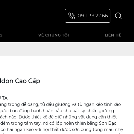
0911 33 22 66
G
VỀ CHÚNG TÔI
LIÊN HỆ
ldon Cao Cấp
U TẢ
sang trọng dễ dàng, tủ đầu giường và tủ ngăn kéo tinh xảo
người bạn đồng hành hoàn hảo cho bất kỳ chiếc giường
ách nào. Được thiết kế để giữ những vật dụng cần thiết
 đêm trong tầm tay, nó có lớp hoàn thiện bằng Sơn Bạc
có hai ngăn kéo với nội thất được sơn cùng tông màu nhẹ