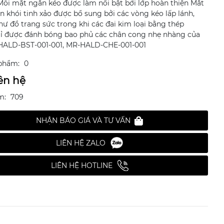
Mỗi mặt ngăn kéo được làm nổi bật bởi lớp hoàn thiện Mắt
n khói tinh xảo được bổ sung bởi các vòng kéo lấp lánh,
hư đồ trang sức trong khi các đai kim loại bằng thép
ỉ được đánh bóng bao phủ các chân cong nhẹ nhàng của
HALD-BST-001-001, MR-HALD-CHE-001-001
phẩm:
0
ên hệ
m:
709
NHẬN BÁO GIÁ VÀ TƯ VẤN
LIÊN HỆ ZALO
LIÊN HỆ HOTLINE