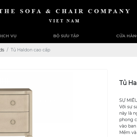
DỊCH VỤ
BỘ SƯU TẬP
CỬA HÀN
ds
Tủ Haldon cao cấp
Tủ Ha
SỰ MIÊ
Với sự 
này là 
phong c
vào ban
Mềm và 