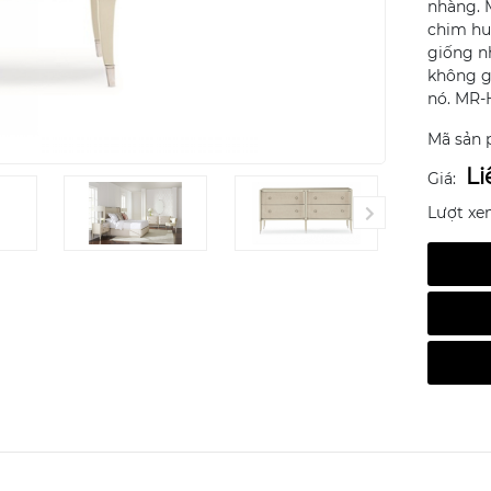
nhàng. 
chim hu
giống n
không g
nó. MR-
Mã sản 
Li
Giá:
Lượt xe