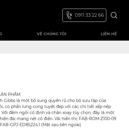
0911 33 22 66
G
VỀ CHÚNG TÔI
LIÊN HỆ
s
SẢN PHẨM
h Gibbs là một bổ sung quyến rũ cho bộ sưu tập của
i, có phần lưng cong tuyệt đẹp với các chi tiết xếp nếp
. Với đệm ngồi cố định và chân xoay tùy chọn, đây là một
 hiện đại mang nét cổ điển. Vải hiển thị: FAB-ROM-Z100-09
; FAB-GPJ-ED85224.1 (Mặt sau bên ngoài)