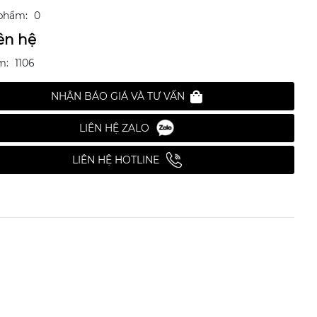
phẩm:
0
ên hệ
m:
1106
NHẬN BÁO GIÁ VÀ TƯ VẤN
LIÊN HỆ ZALO
LIÊN HỆ HOTLINE