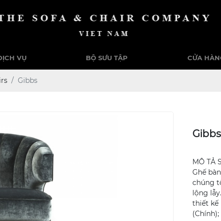
DỊCH VỤ
BỘ SƯU TẬP
CỬA HÀN
rs
Gibbs
Gibb
MÔ TẢ 
Ghế bàn
chúng tô
lộng lẫy
thiết kế
(Chính)