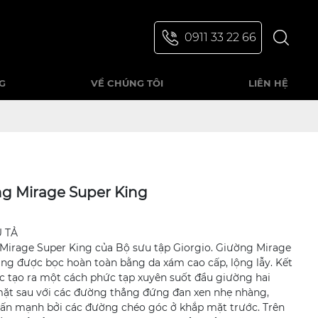
0911 33 22 66
G
VỀ CHÚNG TÔI
LIÊN HỆ
g Mirage Super King
U TẢ
Mirage Super King của Bộ sưu tập Giorgio. Giường Mirage
ing được bọc hoàn toàn bằng da xám cao cấp, lộng lẫy. Kết
c tạo ra một cách phức tạp xuyên suốt đầu giường hai
ặt sau với các đường thẳng đứng đan xen nhẹ nhàng,
ấn mạnh bởi các đường chéo góc ở khắp mặt trước. Trên