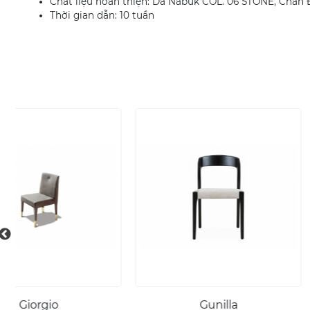
Chất liệu hoàn thiện: Da Nabuk COL. 06 STONE, Chân
Thời gian dẫn: 10 tuần
Gunilla
Superb Car