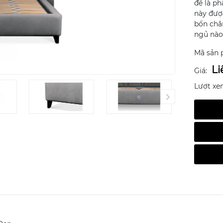
đế là p
này đượ
bốn châ
ngủ nào
Mã sản 
Li
Giá:
Lượt xe