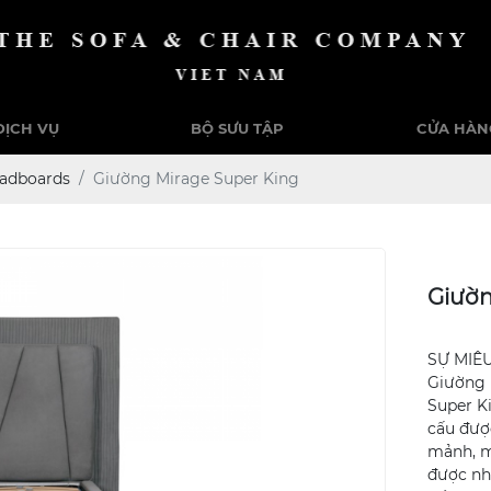
DỊCH VỤ
BỘ SƯU TẬP
CỬA HÀN
adboards
Giường Mirage Super King
Giườn
SỰ MIÊ
Giường 
Super K
cấu đượ
mảnh, m
được nh