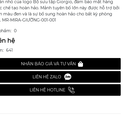
hần nhỏ của logo Bộ sưu tập Giorgio, đảm bảo mặt hàng
c chế tạo hoàn hảo. Mảnh tuyên bố lớn này được hỗ trợ bởi
n màu đen và là sự bổ sung hoàn hảo cho bất kỳ phòng
. MR-MIRA-GIƯỜNG-001-001
phẩm:
0
ên hệ
m:
641
NHẬN BÁO GIÁ VÀ TƯ VẤN
LIÊN HỆ ZALO
LIÊN HỆ HOTLINE