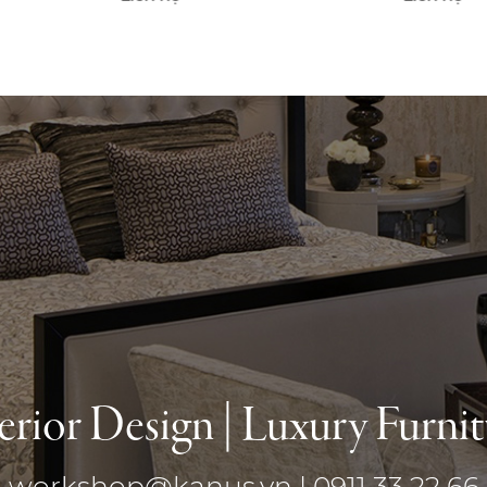
erior Design | Luxury Furni
workshop@kanus.vn | 0911 33 22 66