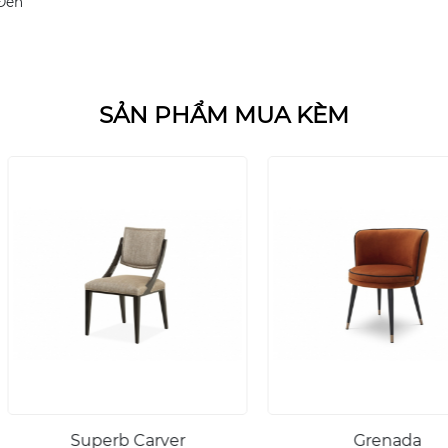
 Đen
SẢN PHẨM MUA KÈM
ver
Grenada
Gh